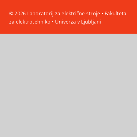
© 2026 Laboratorij za električne stroje • Fakulteta
za elektrotehniko • Univerza v Ljubljani